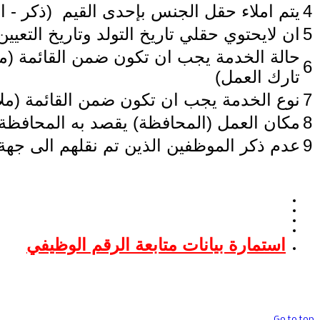
4
يتم املاء حقل الجنس بإحدى القيم (ذكر - ان
5
ان لايحتوي حقلي تاريخ التولد وتاريخ التع
حالة الخدمة يجب ان تكون ضمن القائمة (مس
6
تارك العمل)
7
نوع الخدمة يجب ان تكون ضمن القائمة (ملا
8
مكان العمل (المحافظة) يقصد به المحافظة
9
عدم ذكر الموظفين الذين تم نقلهم الى جهة
استمارة بيانات متابعة الرقم الوظيفي
حقوق تصميم وتنفيذ الموقع محف
Go to top