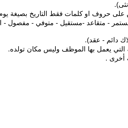
ثى).
يين على حروف او كلمات فقط التاريخ بصيغة يو
تمر - متقاعد -مستقيل - متوفي - مفصول - ان
ك دائم - عقد).
 التي يعمل بها الموظف وليس مكان تولده.
 أخرى .
وظة @ قسم المواقع والخدمات الالكترونية / هيأة الاحصاء ونظم المع