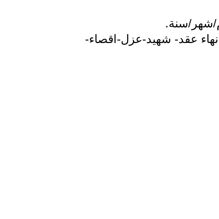
م/شهر/سنة.
هاء عقد- شهيد-عزل-اقصاء-
لومات الجغرافية