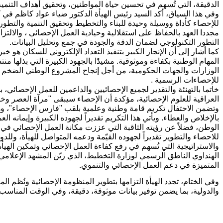
الدقيقة، التي تُسهم في تحسين حياة المواطنين، وتحقيق أهداف التنمية
وفي هذا السياق، أكد السيد رئيس الهيأة الدكتور ضياء عواد كاظم في ك
للإحصاء كأداة ووسيلة وحيدة للبناء والتخطيط وتحقيق التنمية والتطور 
مجددا العهد بالحفاظ على استقلالية وحيادية العمل الإحصائي ، والالتز
التطور التكنولوجي لضمان الدقة والجودة في جمع وتحليل البيانات.
كما أشار إلى أن الإنجاز الكبير بتنفيذ التعداد الإلكتروني للسكان هو 
المهام الوطنية بكفاءة وموثوقية. مشيدًا بالجهود الكبيرة التي بذلها من
الوزارات والجهات الحكومية، من أجل إنجاح المشروع الوطني الضخم هو ا
للإحصاءات الرسمية .
خاتما بالتهنئة والتقدير لجميع الإحصائيين والداعمين للعمل الإحصائي
العراقية للعلوم الإحصائية، مؤكدة أن الإحصاء سيبقى "مرآة العصر و
وتضمن الاحتفال تكريم قامة وطنية وعلمية بلقب "فارس الإحصاء"، وهو
بالإخلاص والعطاء. ويأتي هذا التكريم تقديراً لجهوده الكبيرة وإيمانه ا
الوطن، فضلاً عن رؤيته الثاقبة التي عززت مكانة العمل الإحصائي في 
للاحصاء والتطوير تقديراً لجهوده القيّمة ودعمه المتواصل للهيأة، وللد
والاستراتيجية التي تُسهم في رفع كفاءة العمل الإحصائي وتمكين الهيأة
الهنداوي الناطق الرسمي لوزارة التخطيط، الذي زيّن المشهد الإعلامي 
المتميزة في دعم العمل الإحصائي والتنموي.
وفي الختام، تجدد الهيأة التزامها بتطوير المنظومة الإحصائية ونُظم 
والدولية، بما يضمن توفير بيانات موثوقة، دقيقة، وفي الوقت المناسب ل
حقوق تصميم وتنفيذ الموقع محف