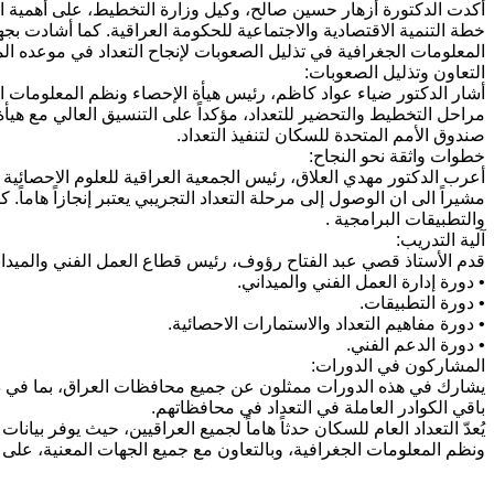
أكدت الدكتورة أزهار حسين صالح، وكيل وزارة التخطيط، على أهمية الت
خطة التنمية الاقتصادية والاجتماعية للحكومة العراقية. كما أشادت بجه
المعلومات الجغرافية في تذليل الصعوبات لإنجاح التعداد في موعده الم
التعاون وتذليل الصعوبات:
أشار الدكتور ضياء عواد كاظم، رئيس هيأة الإحصاء ونظم المعلومات ال
مراحل التخطيط والتحضير للتعداد، مؤكداً على التنسيق العالي مع هي
صندوق الأمم المتحدة للسكان لتنفيذ التعداد.
خطوات واثقة نحو النجاح:
أعرب الدكتور مهدي العلاق، رئيس الجمعية العراقية للعلوم الاحصائية
مشيراً الى ان الوصول إلى مرحلة التعداد التجريبي يعتبر إنجازاً هاماً. 
والتطبيقات البرامجية .
آلية التدريب:
قدم الأستاذ قصي عبد الفتاح رؤوف، رئيس قطاع العمل الفني والميداني 
• دورة إدارة العمل الفني والميداني.
• دورة التطبيقات.
• دورة مفاهيم التعداد والاستمارات الاحصائية.
• دورة الدعم الفني.
المشاركون في الدورات:
يشارك في هذه الدورات ممثلون عن جميع محافظات العراق، بما في ذ
باقي الكوادر العاملة في التعداد في محافظاتهم.
يُعدّ التعداد العام للسكان حدثاً هاماً لجميع العراقيين، حيث يوفر بي
ونظم المعلومات الجغرافية، وبالتعاون مع جميع الجهات المعنية، على 
حقوق تصميم وتنفيذ الموقع محفوظة @ قسم 