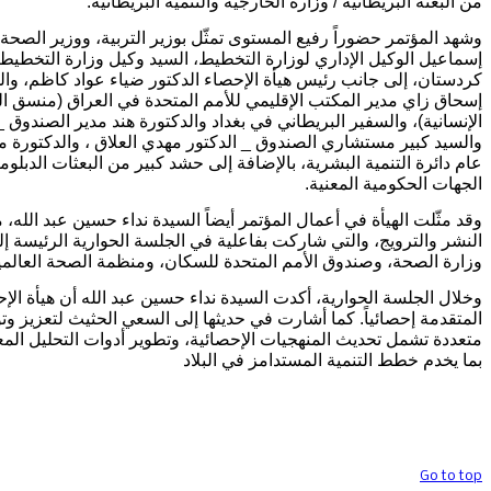
من البعثة البريطانية / وزارة الخارجية والتنمية البريطانية.
وشهد المؤتمر حضوراً رفيع المستوى تمثّل بوزير التربية، ووزير الصحة،
إسماعيل الوكيل الإداري لوزارة التخطيط، السيد وكيل وزارة التخطيط
كردستان، إلى جانب رئيس هيأة الإحصاء الدكتور ضياء عواد كاظم، وال
إسحاق زاي مدير المكتب الإقليمي للأمم المتحدة في العراق (منسق 
الإنسانية)، والسفير البريطاني في بغداد والدكتورة هند مدير الصندوق 
والسيد كبير مستشاري الصندوق _ الدكتور مهدي العلاق ، والدكتورة مه
عام دائرة التنمية البشرية، بالإضافة إلى حشد كبير من البعثات الدبلو
الجهات الحكومية المعنية.
وقد مثّلت الهيأة في أعمال المؤتمر أيضاً السيدة نداء حسين عبد الله، 
النشر والترويج، والتي شاركت بفاعلية في الجلسة الحوارية الرئيسة 
وزارة الصحة، وصندوق الأمم المتحدة للسكان، ومنظمة الصحة العالمية (HO
وخلال الجلسة الحوارية، أكدت السيدة نداء حسين عبد الله أن هيأة الإ
المتقدمة إحصائياً. كما أشارت في حديثها إلى السعي الحثيث لتعزيز وت
متعددة تشمل تحديث المنهجيات الإحصائية، وتطوير أدوات التحليل الم
بما يخدم خطط التنمية المستدامز في البلاد
حقوق تصميم وتنفيذ الموقع محفوظة @ قسم 
Go to top