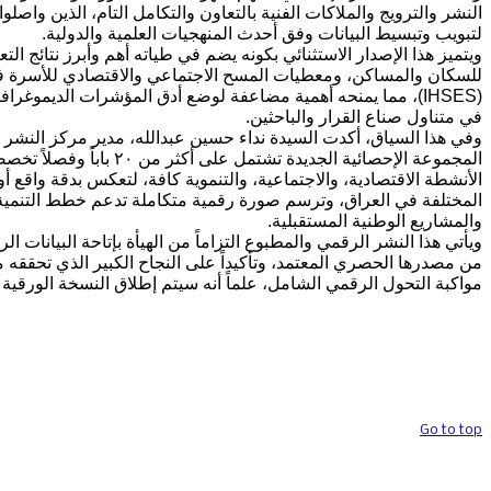
النشر والترويج والملاكات الفنية بالتعاون والتكامل التام، الذين واصلوا
لتبويب وتبسيط البيانات وفق أحدث المنهجيات العلمية والدولية.
ويتميز هذا الإصدار الاستثنائي بكونه يضم في طياته أهم وأبرز نتائج التعد
للسكان والمساكن، ومعطيات المسح الاجتماعي والاقتصادي للأسرة ف
(IHSES)، مما يمنحه أهمية مضاعفة لوضع أدق المؤشرات الديموغراف
في متناول صناع القرار والباحثين.
وفي هذا السياق، أكدت السيدة نداء حسين عبدالله، مدير مركز النشر و
المجموعة الإحصائية الجديدة تشتمل على أكثر من ٢٠
الأنشطة الاقتصادية، والاجتماعية، والتنموية كافة، لتعكس بدقة واقع أو
المختلفة في العراق، وترسم صورة رقمية متكاملة تدعم خطط التنمية
والمشاريع الوطنية المستقبلية.
ويأتي هذا النشر الرقمي والمطبوع التزاماً من الهيأة بإتاحة البيانات ال
من مصدرها الحصري المعتمد، وتأكيداً على النجاح الكبير الذي تحققه مل
مواكبة التحول الرقمي الشامل، علماً أنه سيتم إطلاق النسخة الورقية
حقوق تصميم وتنفيذ الموقع محفوظة @ قسم 
Go to top