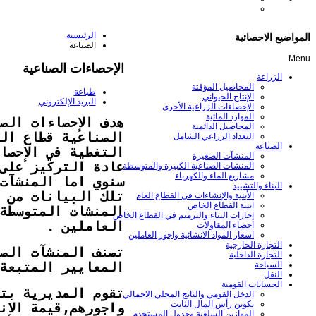
الرئيسية
المواضيع الاحصائية
الصناعة
Menu
الإحصاءات الصناعية
الزراعة
المحاصيل المؤقتة
طباعة
الإنتاج الحيواني
البريد الإلكتروني
الإحصاءات الزراعية الأخرى
الموارد المائية
هدف الإحصاءات الص
المحاصيل الدائمية
الصناعية قطاع الت
التعداد الزراعي الشامل
الصناعة
التغطية في الإحصا
المنشآت الصغيرة
عادة التركيز على
المنشات الصناعية الكبيرة والمتوسطة
مشاريع الماء والكهرباء
سنوي اما المنشآت
البناء والتشييد
تلك البيانات من خ
الأبنية والإنشاءات في القطاع العام
ابنية القطاع الخاص
المنشات المتوسطة
إجازات البناء والترميم في القطاع الخاص
العاملين .
احصاء المقاولات
اسعار المواد الانشائية واجور العاملين
التجارة الخارجية
تصنف المنشآت الص
التجارة الداخلية
المعايير المتبعة
السياحة
النقل
الحسابات القومية
تقوم المديرية بت
الدخل القومي والناتج المحلي الاجمالي
تكوين رأس المال الثابت
واجورهم,قيمة الإن
الموازين السلعية وجدول المستخدم