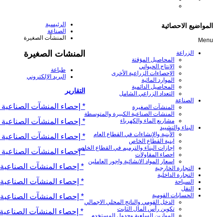
الرئيسية
المواضيع الاحصائية
الصناعة
المنشآت الصغيرة
Menu
المنشات الصغيرة
الزراعة
المحاصيل المؤقتة
الإنتاج الحيواني
طباعة
الإحصاءات الزراعية الأخرى
البريد الإلكتروني
الموارد المائية
المحاصيل الدائمية
التقارير
التعداد الزراعي الشامل
الصناعة
* إحصاء المنشآت الصناعیة ال
المنشآت الصغيرة
المنشات الصناعية الكبيرة والمتوسطة
* إحصاء المنشآت الصناعیة ال
مشاريع الماء والكهرباء
البناء والتشييد
الأبنية والإنشاءات في القطاع العام
* إحصاء المنشآت الصناعیة ال
ابنية القطاع الخاص
إجازات البناء والترميم في القطاع الخاص
* إحصاء المنشآت الصناعیة ال
احصاء المقاولات
اسعار المواد الانشائية واجور العاملين
* إحصاء المنشآت الصناعیة ال
التجارة الخارجية
التجارة الداخلية
* إحصاء المنشآت الصناعیة ال
السياحة
النقل
الحسابات القومية
* إحصاء المنشآت الصناعیة ال
الدخل القومي والناتج المحلي الاجمالي
تكوين رأس المال الثابت
* إحصاء المنشآت الصناعیة ا
الموازين السلعية وجدول المستخدم