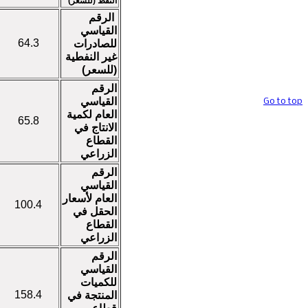
النفط (للسعر)
حقوق تصميم
الرقم
وتنفيذ الموقع محفوظة @ قسم المواقع
القياسي
والخدمات الالكترونية / هيأة الاحصاء
64.3
للصادرات
ونظم المعلومات الجغرافية
غير النفطية
(للسعر)
الرقم
القياسي
Go to top
العام لكمية
65.8
الانتاج في
القطاع
الزراعي
الرقم
القياسي
العام لأسعار
100.4
الحقل في
القطاع
الزراعي
الرقم
القياسي
للكميات
158.4
المنتجة في