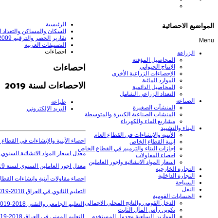
الرئيسية
المواضيع الاحصائية
السكان والمساكن والتعداد ا
تقارير الحصر والترقيم 2009
Menu
التصنيفات العربية
احصاءات
الزراعة
المحاصيل المؤقتة
احصاءات
الإنتاج الحيواني
الإحصاءات الزراعية الأخرى
الموارد المائية
الاحصاءات لسنة 2019
المحاصيل الدائمية
التعداد الزراعي الشامل
الصناعة
طباعة
المنشآت الصغيرة
البريد الإلكتروني
المنشات الصناعية الكبيرة والمتوسطة
مشاريع الماء والكهرباء
البناء والتشييد
الأبنية والإنشاءات في القطاع العام
احصاء الأبنية والإنشاءات في القطاع الع
ابنية القطاع الخاص
إجازات البناء والترميم في القطاع الخاص
معدل اسعار المواد الانشائية السنوي لسن
احصاء المقاولات
اسعار المواد الانشائية واجور العاملين
معدل اجور العاملين السنوي لسنة 2019
التجارة الخارجية
التجارة الداخلية
إحصاء مقاولات أبنية وإنشاءات القطاع ال
السياحة
النقل
التعليم الثانوي في العراق 2018-2019
الحسابات القومية
الدخل القومي والناتج المحلي الاجمالي
التعليم الجامعي والتقني 2018-2019
تكوين رأس المال الثابت
التعليم المهني في العراق 2018-2019
الموازين السلعية وجدول المستخدم