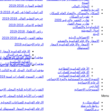
المنتج
التعليم الموازي 2018-2019
التحليل المالي
التربية والتعليم
الدراسات العليا في العراق 2018-2019
السكان والمساكن والتعداد العام للسكان
تقديرات السكان
خريجو التعليم العالي 2018-2019
تقارير الحصر والترقيم 2009
تقارير سوق العمل
التعليم الابتدائي 2018-2019
التكنولوجيا والاتصالات
احوال المعيشة
رياض الاطفال 2018-2019
البيئة
الإحصاءات البيئية
معاهد الفنون الجميلة 2018-2019
الاسعار والارقام القياسية والتضخم
الرعاية الاجتماعية 2019
الاسعار والأرقام القياسية لإسعار
المستهلك
الارقام القياسية لأسعار الم
اسعار صرف الدولار
مؤشرات الانذار المبكر للربع الاول لسنة 
مؤشرات نشرة الاسعار ل
الغذائیة الأساسیة
مؤشرات الانذار المبكر للربع الثاني لسنة
مستويات الاسعار في الع
الأرقام القياسية القطاعية
مؤشرات الانذار المبكر للربع الثالث لسنة
الارقام القياسية للصادرات
الأرقام القياسية الصناعية
التقرير السنوي للصادرات لسنة 2019
التنمية البشرية المستدامة والنوع الاجتماعي
الرعاية الاجتماعية
النازحين
التقديرات الاولية للناتج المحلي الاجمال
المسوحات الاحصائية
التقديرات الأولية للناتج المحلي الإجمال
Menu
الارقام القياسية للصناعات التحويلية لل
اسئلة متكررة
روابط ذات صلة
الارقام القياسية لاسعار المستهلك لشه
بريد الاحصاء